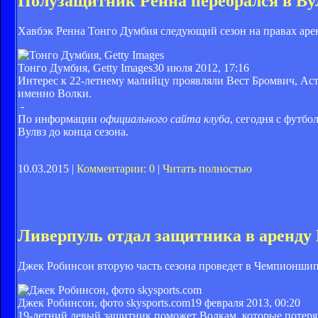
Полузащитник Ренна перебрался в Ву
Хавбэк Ренна Тонго Думбия следующий сезон на правах аре
Тонго Думбия, Getty Images
30 июля 2012, 17:16
Интерес к 22-летнему малийцу проявляли Вест Бромвич, Аст
именно Волки.
-
По информации
официального сайта клуба
, сегодня с футб
Вулвз до конца сезона.
10.03.2015 |
Комментарии: 0
|
Читать полностью
Ливерпуль отдал защитника в аренду
Джек Робинсон вторую часть сезона проведет в Чемпионшип
Джек Робинсон, фото skysports.com
19 февраля 2013, 00:20
19-летний левый защитник поможет Волкам, которые потеря