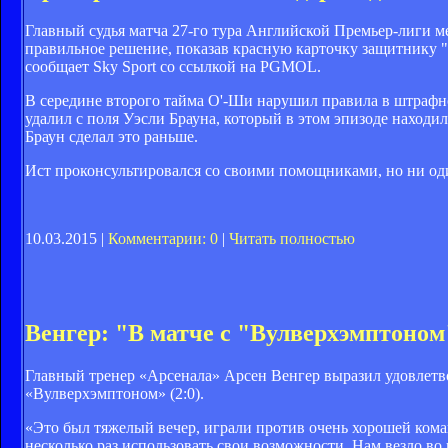
Главный судья матча 27-го тура Английской Премьер-лиги м
правильное решение, показав красную карточку защитнику "
сообщает Sky Sport cо ссылкой на PGMOL.
В середине второго тайма О'-Ши нарушил правила в штрафн
удалил с поля Уэсли Брауна, который в этом эпизоде находи
Браун сделал это раньше.
Ист проконсультировался со своими помощниками, но ни один
10.03.2015 |
Комментарии: 0
|
Читать полностью
Венгер: "В матче с "Вулверхэмптоно
Главный тренер «Арсенала» Арсен Венгер выразил удовлетво
«Вулверхэмптоном» (2:0).
«Это был тяжелый вечер, играли против очень хорошей кома
несколько раз использовать свои возможности. Нам везло во 