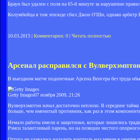
Браун был удален с поля на 65-й минуте за нарушение прав
Колумбийца в том эпизоде сбил Джон О'Ши, однако арбитр 
10.03.2015 |
Комментарии: 0
|
Читать полностью
Арсенал расправился с Вулверхэмпто
В выездном матче подопечные Арсена Венгера без труда обы
Getty Images
07 ноября 2009, 21:26
Вулверхэмптон начал достаточно неплохо. В середине тайма
больше, чем именитый противник, как раз в этом компонент
Немало работы имели и защитники, которые лишились трад
Рэмси талантливый парень, но на позиции чистого опорного 
Оттого не удавалось наладить контроль над мячом в центре п