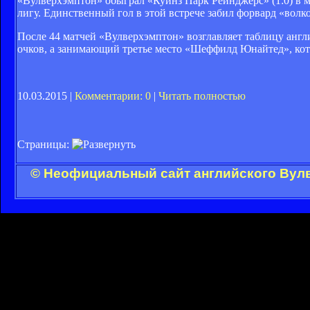
«Вулверхэмптон» обыграл «Куинз Парк Рейнджерс» (1:0) в м
лигу. Единственный гол в этой встрече забил форвард «волк
После 44 матчей «Вулверхэмптон» возглавляет таблицу анг
очков, а занимающий третье место «Шеффилд Юнайтед», котор
10.03.2015 |
Комментарии: 0
|
Читать полностью
Страницы:
© Неофициальный сайт английского Вулв